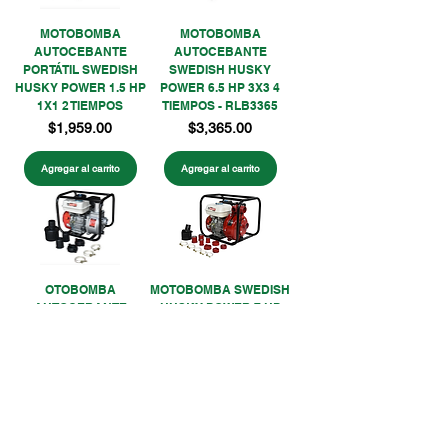
MOTOBOMBA
MOTOBOMBA
AUTOCEBANTE
AUTOCEBANTE
PORTÁTIL SWEDISH
SWEDISH HUSKY
HUSKY POWER 1.5 HP
POWER 6.5 HP 3X3 4
1X1 2 TIEMPOS
TIEMPOS - RLB3365
Precio
Precio
$1,959.00
$3,365.00
Agregar al carrito
Agregar al carrito
OTOBOMBA
MOTOBOMBA SWEDISH
AUTOCEBANTE
HUSKY POWER 7 HP
SWEDISH HUSKY
2X2 PULGADAS ALTA
POWER 6.5 HP 2X2 4
PRESION -
TIEMPOS - RLB2265M
RLB2265APM
Precio
Precio
$3,155.00
$3,785.00
Agregar al carrito
Agregar al carrito