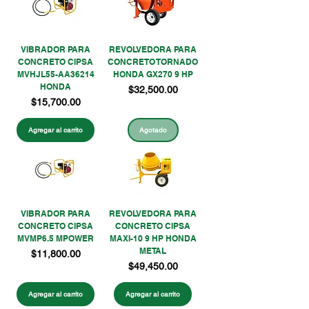
VIBRADOR PARA
REVOLVEDORA PARA
CONCRETO CIPSA
CONCRETO TORNADO
MVHJL55-AA36214
HONDA GX270 9 HP
HONDA
Precio
$32,500.00
Precio
$15,700.00
Agregar al carrito
Agotado
VIBRADOR PARA
REVOLVEDORA PARA
CONCRETO CIPSA
CONCRETO CIPSA
MVMP6.5 MPOWER
MAXI-10 9 HP HONDA
METAL
Precio
$11,800.00
Precio
$49,450.00
Agregar al carrito
Agregar al carrito