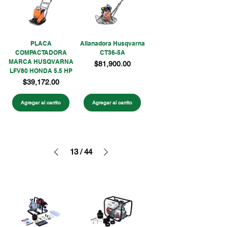
PLACA
Allanadora Husqvarna
COMPACTADORA
CT36-5A
MARCA HUSQVARNA
Precio
$81,900.00
LFV80 HONDA 5.5 HP
Precio
$39,172.00
Agregar al carrito
Agregar al carrito
13
/
44