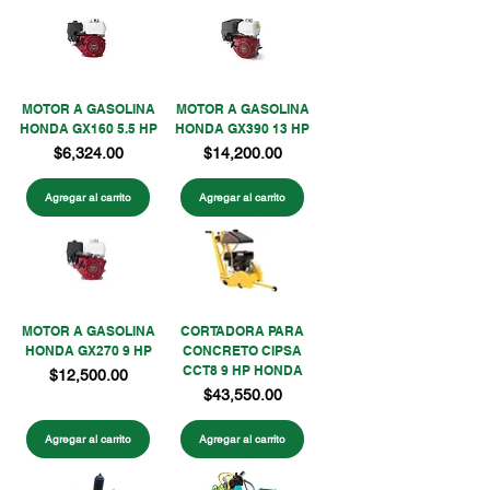
MOTOR A GASOLINA
MOTOR A GASOLINA
HONDA GX160 5.5 HP
HONDA GX390 13 HP
Precio
Precio
$6,324.00
$14,200.00
Agregar al carrito
Agregar al carrito
MOTOR A GASOLINA
CORTADORA PARA
HONDA GX270 9 HP
CONCRETO CIPSA
CCT8 9 HP HONDA
Precio
$12,500.00
Precio
$43,550.00
Agregar al carrito
Agregar al carrito