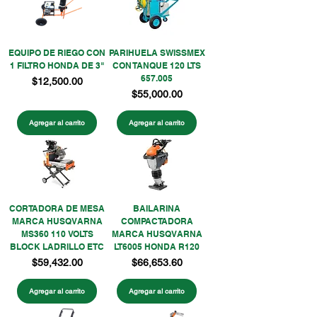
EQUIPO DE RIEGO CON
PARIHUELA SWISSMEX
1 FILTRO HONDA DE 3"
CON TANQUE 120 LTS
657.005
Precio
$12,500.00
Precio
$55,000.00
Agregar al carrito
Agregar al carrito
CORTADORA DE MESA
BAILARINA
MARCA HUSQVARNA
COMPACTADORA
MS360 110 VOLTS
MARCA HUSQVARNA
BLOCK LADRILLO ETC
LT6005 HONDA R120
Precio
Precio
$59,432.00
$66,653.60
Agregar al carrito
Agregar al carrito