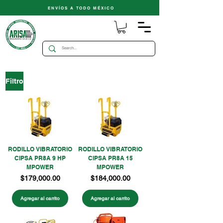
ENVÍOS A TODO MÉXICO
Filtro
RODILLO VIBRATORIO
RODILLO VIBRATORIO
CIPSA PR8A 9 HP
CIPSA PR8A 15
MPOWER
MPOWER
Precio
Precio
$179,000.00
$184,000.00
Agregar al carrito
Agregar al carrito