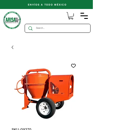
ENVÍOS A TODO MÉXICO
SKU: GX270