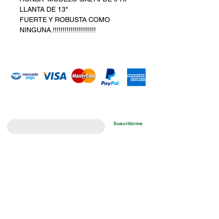
LLANTA DE 13"
FUERTE Y ROBUSTA COMO
NINGUNA.!!!!!!!!!!!!!!!!!!!!!!
Introduce tu email aquí
Suscribirme
ARISA Maquinaria S.A. de C.V.
Dedicados a la distribución de maquinaría agrícola,
industrial, jardinería y para la construcción. Somos una
empresa con más de 60 años en el mercado; iniciando la
empresa el señor Alejandro Arias Sánchez con el nombre
de Mercado de Maquinaria.