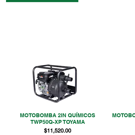
MOTOBOMBA 2IN QUÍMICOS
MOTOBO
Vista rápida
TWP50Q-XP TOYAMA
Precio
$11,520.00