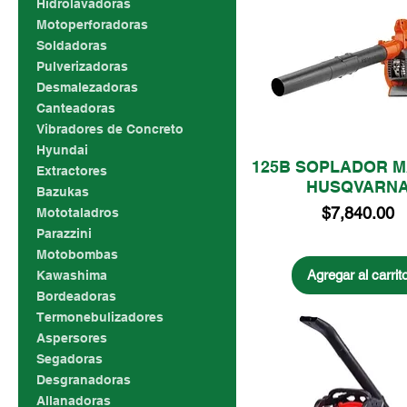
Hidrolavadoras
Motoperforadoras
Soldadoras
Pulverizadoras
Desmalezadoras
Canteadoras
Vibradores de Concreto
Hyundai
125B SOPLADOR 
Extractores
HUSQVARN
Bazukas
Precio
$7,840.00
Mototaladros
Parazzini
Motobombas
Agregar al carrit
Kawashima
Bordeadoras
Termonebulizadores
Aspersores
Segadoras
Desgranadoras
Allanadoras