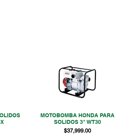
OLIDOS
MOTOBOMBA HONDA PARA
Vista rápida
0X
SOLIDOS 3" WT30
Precio
$37,999.00