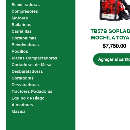
Esmeliradoras
Compresores
Motores
Bailarinas
TB57B SOPLA
Carretillas
MOCHILA TOY
Cortapalmas
Revolvedoras
Precio
$7,750.00
Rodillos
Placas Compactadoras
Agregar al carrit
Cortadoras de Mesa
Desbaratadoras
Cortadoras
Desvaradoras
Tractores Podadoras
Equipo de Riego
Aireadoras
Masisa