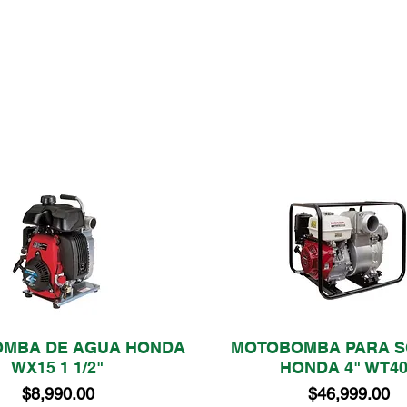
MBA DE AGUA HONDA
MOTOBOMBA PARA S
Vista rápida
Vista rápida
WX15 1 1/2"
HONDA 4" WT4
Precio
Precio
$8,990.00
$46,999.00