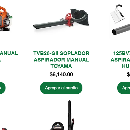
MANUAL
TVB26-GII SOPLADOR
125BV
A
ASPIRADOR MANUAL
ASPIR
TOYAMA
HU
Precio
P
$6,140.00
$
o
Agregar al carrito
Agre