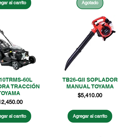
gar al carrito
Agotado
10TRMS-60L
TB26-GII SOPLADOR
RA TRACCIÓN
MANUAL TOYAMA
TOYAMA
Precio
$5,410.00
ecio
12,450.00
gar al carrito
Agregar al carrito