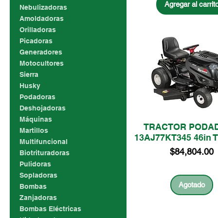
Agregar al carrit
Nebulizadoras
Amoldadoras
Orilladoras
Picadoras
Generadores
Motocultores
Sierra
Husky
Podadoras
Deshojadoras
Máquinas
TRACTOR PODA
Martillos
13AJ77KT345 46in
Multifuncional
Precio
$84,804.00
Biotrituradoras
Pulidoras
Sopladoras
Agotado
Bombas
Zanjadoras
Bombas Eléctricas