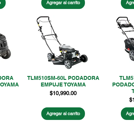
o
Agregar al carrito
Agre
DORA
TLM510SM-60L PODADORA
TLM5
 TOYAMA
EMPUJE TOYAMA
PODADO
Precio
$10,990.00
Pr
$
Agregar al carrito
Agre