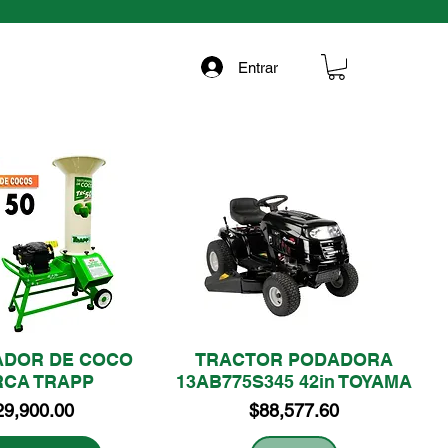
Entrar
ADOR DE COCO
TRACTOR PODADORA
CA TRAPP
13AB775S345 42in TOYAMA
ecio
Precio
29,900.00
$88,577.60