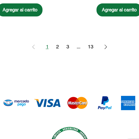
Agregar al carrito
Agregar al carrito
1
2
3
...
13
Introdu
ía agrícola,