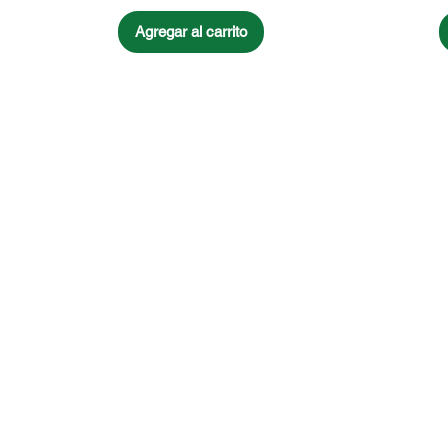
Agregar al carrito
ARISA Maquinaria S.A. de C.V.
Dedicados a la distribución de maquinar