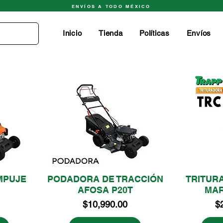
ENVÍOS A TODO MÉXICO
Inicio
Tienda
Políticas
Envíos
MPUJE
PODADORA DE TRACCIÓN
TRITUR
AFOSA P20T
MAR
Precio
Pr
$10,990.00
$