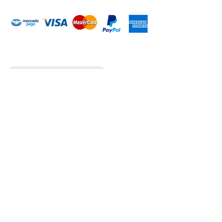
Introduce tu email aquí
Suscribirme
ARISA Maquinaria S.A. de C.V.
Dedicados a la distribución de maquinaría agrícola,
industrial, jardinería y para la construcción. Somos una
empresa con más de 60 años en el mercado; iniciando la
empresa el señor Alejandro Arias Sánchez con el nombre
de Mercado de Maquinaria.
CONTACTO
WHATSAPP
+52 (351) 148 93 03
+52 (351) 512 18 55
+52 (351) 176 50 57
+52 (351) 517 08 43