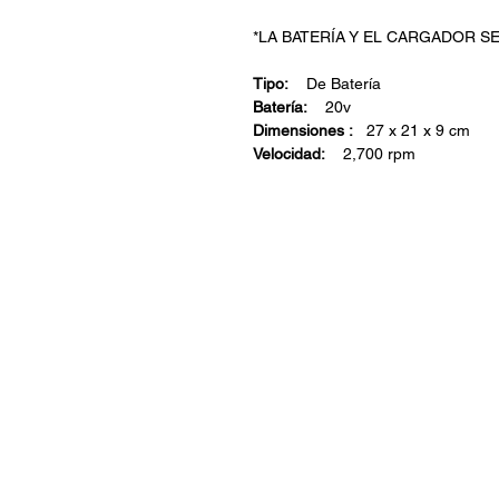
*LA BATERÍA Y EL CARGADOR S
Tipo:
De Batería
Batería:
20v
Dimensiones :
27 x 21 x 9 cm
Velocidad:
2,700 rpm
ARISA Maquinaria S.A. de C.V.
Dedicados a la distribución de maquinar
industrial, jardinería y para la constru
una empresa con más de 60 años en e