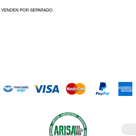
E VENDEN POR SEPARADO.
Introdu
ía agrícola,
cción. Somos
l mercado;