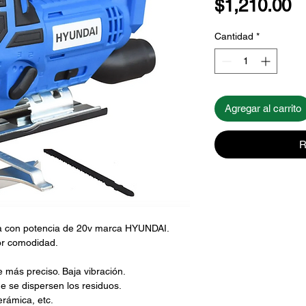
P
$1,210.00
Cantidad
*
Agregar al carrito
R
a con potencia de 20v marca HYUNDAI.
r comodidad.
e más preciso. Baja vibración.
e se dispersen los residuos.
erámica, etc.