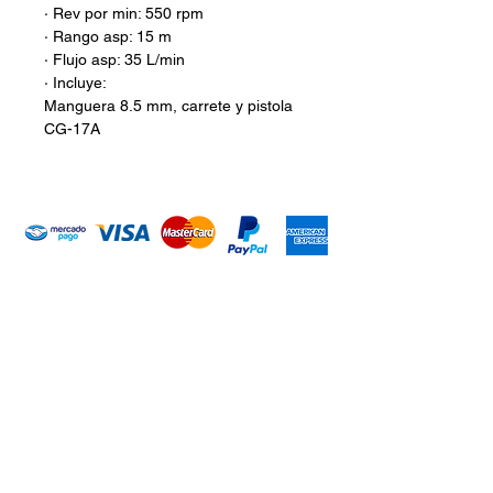
· Rev por min: 550 rpm
· Rango asp: 15 m
· Flujo asp: 35 L/min
· Incluye:
Manguera 8.5 mm, carrete y pistola
CG-17A
Introduce tu email aquí
Suscribirme
ARISA Maquinaria S.A. de C.V.
Dedicados a la distribución de maquinaría agrícola,
industrial, jardinería y para la construcción. Somos una