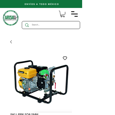
ENVÍOS A TODO MÉXICO
SKU: PP6.5D8.5MM