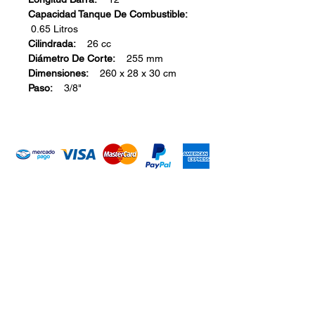
Capacidad Tanque De Combustible:
0.65 Litros
Cilindrada:
26 cc
Diámetro De Corte:
255 mm
Dimensiones:
260 x 28 x 30 cm
Paso:
3/8"
Introduce tu email aquí
Suscribirme
ARISA Maquinaria S.A. de C.V.
Dedicados a la distribución de maquinaría agrícola,
industrial, jardinería y para la construcción. Somos una