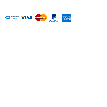
Introduce tu email aquí
Suscribirme
ARISA Maquinaria S.A. de C.V.
Dedicados a la distribución de maquinaría agrícola,
industrial, jardinería y para la construcción. Somos una
empresa con más de 60 años en el mercado; iniciando la
empresa el señor Alejandro Arias Sánchez con el nombre
de Mercado de Maquinaria.
CONTACTO
WHATSAPP
+52 (351) 148 93 03
+52 (351) 512 18 55
+52 (351) 176 50 57
+52 (351) 517 08 43