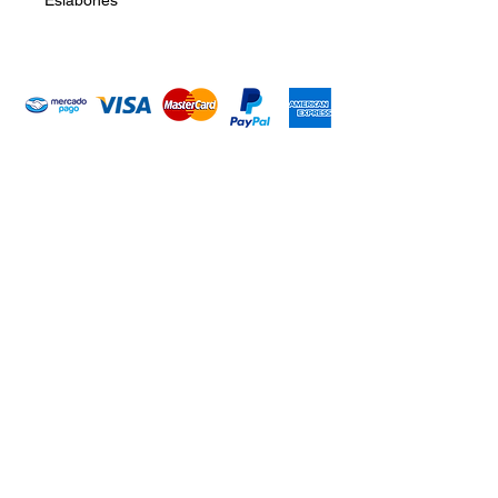
Eslabones
Introduce tu email aquí
Suscribirme
ARISA Maquinaria S.A. de C.V.
Dedicados a la distribución de maquinaría agrícola,
industrial, jardinería y para la construcción. Somos una
empresa con más de 60 años en el mercado; iniciando la
empresa el señor Alejandro Arias Sánchez con el nombre
de Mercado de Maquinaria.
CONTACTO
WHATSAPP
+52 (351) 148 93 03
+52 (351) 512 18 55