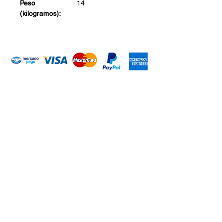
Peso
14
(kilogramos):
Introduce tu email aquí
Suscribirme
ARISA Maquinaria S.A. de C.V.
Dedicados a la distribución de maquinaría agrícola,
industrial, jardinería y para la construcción. Somos una
empresa con más de 60 años en el mercado; iniciando la
empresa el señor Alejandro Arias Sánchez con el nombre
de Mercado de Maquinaria.
CONTACTO
WHATSAPP