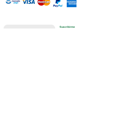
Introduce tu email aquí
Suscribirme
ARISA Maquinaria S.A. de C.V.
Dedicados a la distribución de maquinaría agrícola,
industrial, jardinería y para la construcción. Somos una
empresa con más de 60 años en el mercado; iniciando la
empresa el señor Alejandro Arias Sánchez con el nombre
de Mercado de Maquinaria.
CONTACTO
WHATSAPP
+52 (351) 148 93 03
+52 (351) 512 18 55
+52 (351) 176 50 57
+52 (351) 517 08 43
ESCRÍBENOS
oscararias@arisa.com.mx