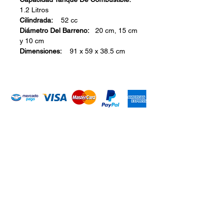
1.2 Litros
Cilindrada:
52 cc
Diámetro Del Barreno:
20 cm, 15 cm
y 10 cm
Dimensiones:
91 x 59 x 38.5 cm
Introduce tu email aquí
Suscribirme
ARISA Maquinaria S.A. de C.V.
Dedicados a la distribución de maquinaría agrícola,
industrial, jardinería y para la construcción. Somos una
empresa con más de 60 años en el mercado; iniciando la