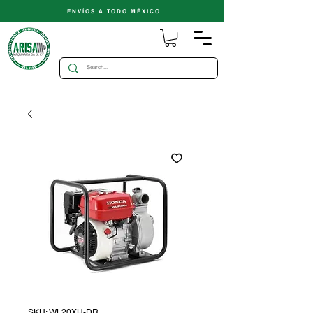
ENVÍOS A TODO MÉXICO
SKU: WL20XH-DR