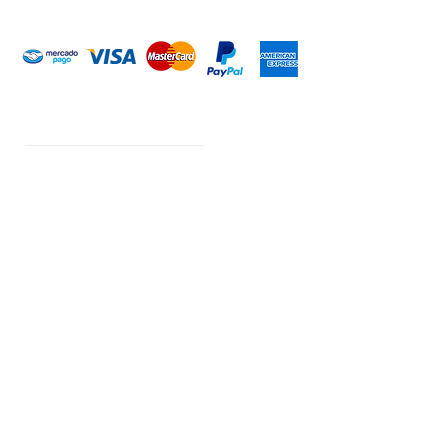
Introduce tu email aquí
Suscribirme
ARISA Maquinaria S.A. de C.V.
Dedicados a la distribución de maquinaría agrícola,
industrial, jardinería y para la construcción. Somos una
empresa con más de 60 años en el mercado; iniciando la
empresa el señor Alejandro Arias Sánchez con el nombre
de Mercado de Maquinaria.
CONTACTO
WHATSAPP
+52 (351) 148 93 03
+52 (351) 512 18 55
+52 (351) 176 50 57
+52 (351) 517 08 43