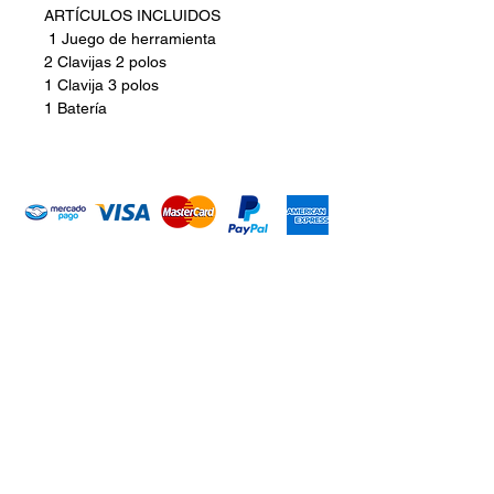
ARTÍCULOS INCLUIDOS
1 Juego de herramienta
2 Clavijas 2 polos
1 Clavija 3 polos
1 Batería
Introduce tu email aquí
Suscribirme
ARISA Maquinaria S.A. de C.V.
Dedicados a la distribución de maquinaría agrícola,
industrial, jardinería y para la construcción. Somos una
empresa con más de 60 años en el mercado; iniciando la