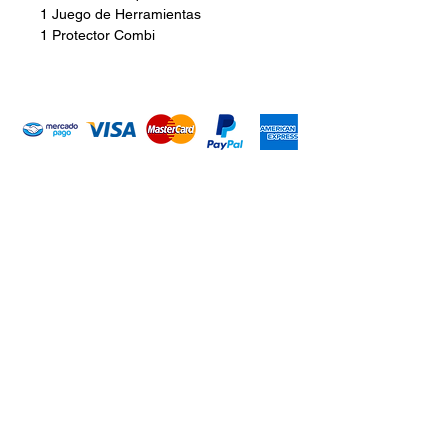
1 Juego de Herramientas
1 Protector Combi
Introduce tu email aquí
Suscribirme
ARISA Maquinaria S.A. de C.V.
Dedicados a la distribución de maquinaría agrícola,
industrial, jardinería y para la construcción. Somos una
empresa con más de 60 años en el mercado; iniciando la
empresa el señor Alejandro Arias Sánchez con el nombre
de Mercado de Maquinaria.
CONTACTO
WHATSAPP