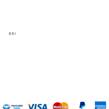
ble 0.5 l
dor