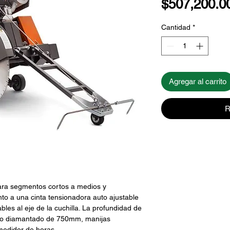
$507,200.0
Cantidad
*
Agregar al carrito
R
ara segmentos cortos a medios y
nto a una cinta tensionadora auto ajustable
bles al eje de la cuchilla. La profundidad de
co diamantado de 750mm, manijas
medidor de horas.