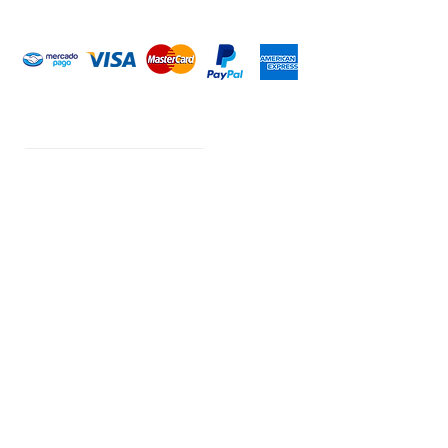
Introduce tu email aquí
Suscribirme
ARISA Maquinaria S.A. de C.V.
Dedicados a la distribución de maquinaría agrícola,
industrial, jardinería y para la construcción. Somos una
empresa con más de 60 años en el mercado; iniciando la
empresa el señor Alejandro Arias Sánchez con el nombre
de Mercado de Maquinaria.
CONTACTO
WHATSAPP
+52 (351) 148 93 03
+52 (351) 512 18 55
+52 (351) 176 50 57
+52 (351) 517 08 43