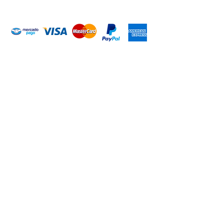
Introduce tu email aquí
Suscribirme
ARISA Maquinaria S.A. de C.V.
Dedicados a la distribución de maquinaría agrícola,
industrial, jardinería y para la construcción. Somos una
empresa con más de 60 años en el mercado; iniciando la
empresa el señor Alejandro Arias Sánchez con el nombre
de Mercado de Maquinaria.
CONTACTO
WHATSAPP
+52 (351) 148 93 03
+52 (351) 512 18 55
+52 (351) 176 50 57
+52 (351) 517 08 43