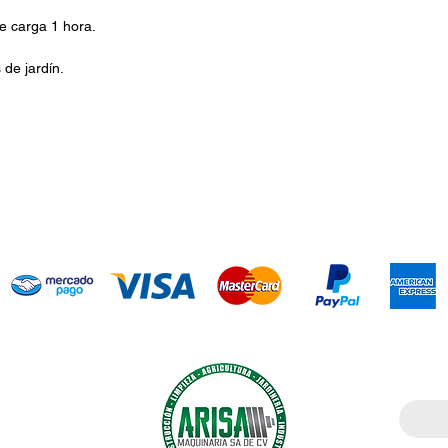
e carga 1 hora.
 de jardín.
Introdu
ía agrícola,
cción. Somos
l mercado;
ndro Arias