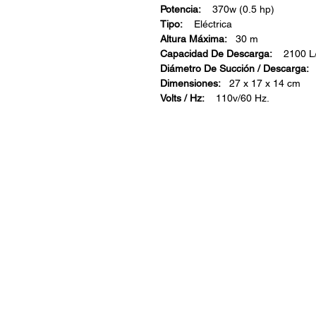
Potencia:
370w (0.5 hp)
Tipo:
Eléctrica
Altura Máxima:
30 m
Capacidad De Descarga:
2100 L/
Diámetro De Succión / Descarga:
1
Dimensiones:
27 x 17 x 14 cm
Volts / Hz:
110v/60 Hz.
ARISA Maquinaria S.A. de C.V.
Dedicados a la distribución de maquinar
industrial, jardinería y para la constru
una empresa con más de 60 años en e