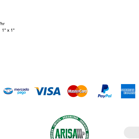
hr
" x 1"
Introdu
ía agrícola,
cción. Somos
l mercado;