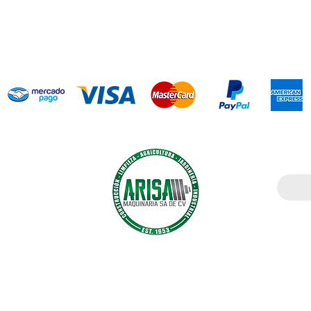
Introdu
ía agrícola,
cción. Somos
l mercado;
ndro Arias
Maquinaria.
CO
Arisamx
+52
Arisamaquinaria
+52