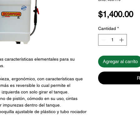
P
$1,400.00
Cantidad
*
s características elementales para su
Agregar al carrito
as.
R
eza, ergonómico, con características que
más es reversible lo cual permite el
zquierda con solo girar el tanque.
rno de pistón, cómodo en su uso, cintas
ar impurezas dentro del tanque.
quilla ajustable de plástico y tubo rociador