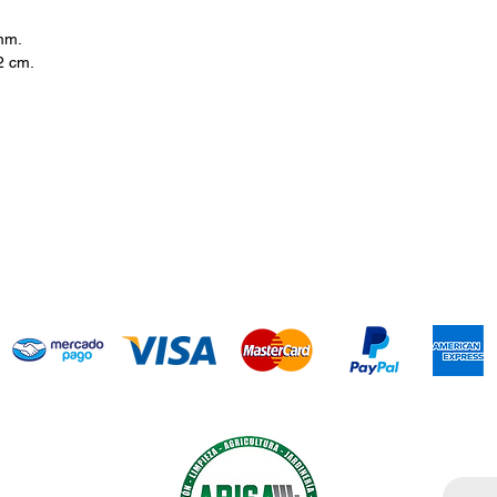
 mm.
2 cm.
Introdu
ía agrícola,
cción. Somos