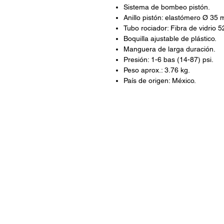
Sistema de bombeo pistón.
Anillo pistón: elastómero Ø 35
Tubo rociador: Fibra de vidrio 5
Boquilla ajustable de plástico.
Manguera de larga duración.
Presión: 1-6 bas (14-87) psi.
Peso aprox.: 3.76 kg.
País de origen: México.
ARISA Maquinaria S.A. de C.V.
Dedicados a la distribución de maquinar
industrial, jardinería y para la constru