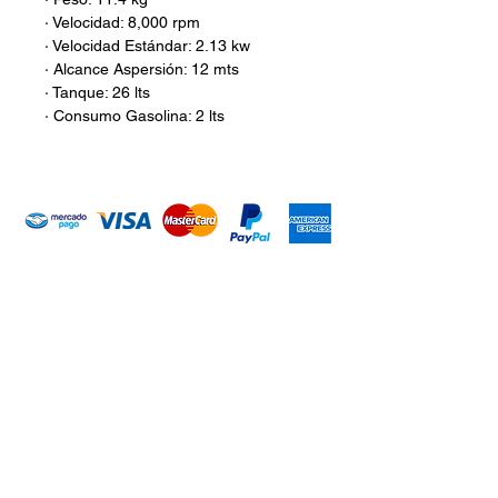
· Velocidad: 8,000 rpm
· Velocidad Estándar: 2.13 kw
· Alcance Aspersión: 12 mts
· Tanque: 26 lts
· Consumo Gasolina: 2 lts
Introduce tu email aquí
Suscribirme
ARISA Maquinaria S.A. de C.V.
Dedicados a la distribución de maquinaría agrícola,
industrial, jardinería y para la construcción. Somos una
empresa con más de 60 años en el mercado; iniciando la