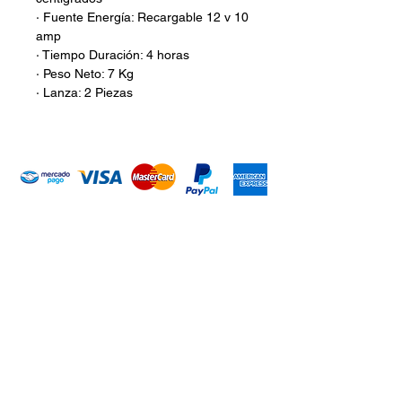
· Fuente Energía: Recargable 12 v 10
amp
· Tiempo Duración: 4 horas
· Peso Neto: 7 Kg
· Lanza: 2 Piezas
Introduce tu email aquí
Suscribirme
ARISA Maquinaria S.A. de C.V.
Dedicados a la distribución de maquinaría agrícola,
industrial, jardinería y para la construcción. Somos una
empresa con más de 60 años en el mercado; iniciando la